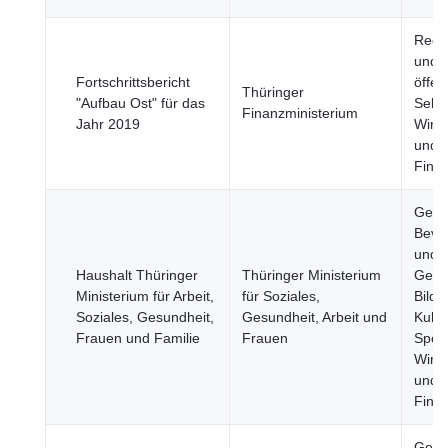
Regi
und
Fortschrittsbericht
öffen
Thüringer
"Aufbau Ost" für das
Sekto
Finanzministerium
Jahr 2019
Wirts
und
Fina
Gesu
Bevö
und
Haushalt Thüringer
Thüringer Ministerium
Gesel
Ministerium für Arbeit,
für Soziales,
Bildu
Soziales, Gesundheit,
Gesundheit, Arbeit und
Kultu
Frauen und Familie
Frauen
Sport
Wirts
und
Fina
Gesu