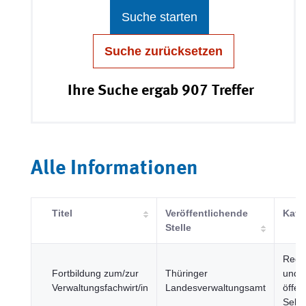
Suche starten
Suche zurücksetzen
Ihre Suche ergab 907 Treffer
Alle Informationen
Titel
Veröffentlichende
Kate
Stelle
Regi
Fortbildung zum/zur
Thüringer
und
Verwaltungsfachwirt/in
Landesverwaltungsamt
öffen
Sekt