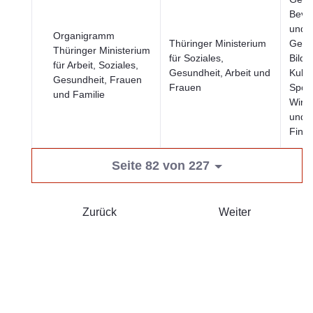
Bevö
und
Organigramm
Thüringer Ministerium
Gesel
Thüringer Ministerium
für Soziales,
Bildu
für Arbeit, Soziales,
Gesundheit, Arbeit und
Kultu
Gesundheit, Frauen
Frauen
Sport
und Familie
Wirts
und
Fina
Seite 82 von 227
Zurück
Weiter