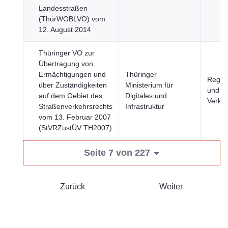
Landesstraßen
(ThürWOBLVO) vom
12. August 2014
Thüringer VO zur
Übertragung von
Ermächtigungen und
Thüringer
Regio
über Zuständigkeiten
Ministerium für
und St
auf dem Gebiet des
Digitales und
Verke
Straßenverkehrsrechts
Infrastruktur
vom 13. Februar 2007
(StVRZustÜV TH2007)
Seite 7 von 227
Zurück
Weiter