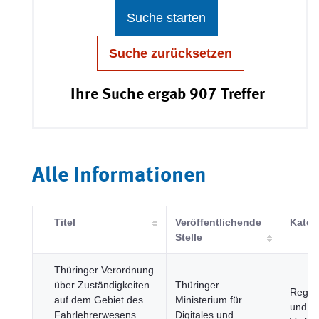
Suche starten
Suche zurücksetzen
Ihre Suche ergab 907 Treffer
Alle Informationen
Titel
Veröffentlichende
Kateg
Stelle
Thüringer Verordnung
über Zuständigkeiten
Thüringer
Regio
auf dem Gebiet des
Ministerium für
und St
Fahrlehrerwesens
Digitales und