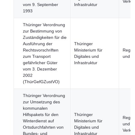
Verke
vom 9. September
Infrastruktur
1993
Thüringer Verordnung
zur Bestimmung von
Zuständigkeiten für die
Ausführung der
Thüringer
Rechtsvorschriften
Ministerium für
Regio
zum Transport
Digitales und
und S
gefährlicher Güter
Infrastruktur
vom 3. Dezember
2002
(ThürGefGZustVO)
Thüringer Verordnung
zur Umsetzung des
kommunalen
Hilfspakets für den
Thüringer
Regio
Winterdienst auf
Ministerium für
und St
Ortsdurchfahrten von
Digitales und
Verke
Bundes- und
Infrastruktur