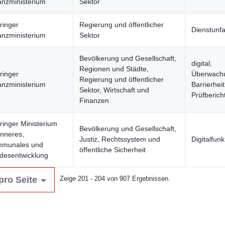
anzministerium
Sektor
ringer
Regierung und öffentlicher
Dienstunfa
anzministerium
Sektor
Bevölkerung und Gesellschaft,
digital,
Regionen und Städte,
ringer
Überwachu
Regierung und öffentlicher
anzministerium
Barrierheit
Sektor, Wirtschaft und
Prüfberich
Finanzen
ringer Ministerium
Bevölkerung und Gesellschaft,
Inneres,
Justiz, Rechtssystem und
Digitalfu
munales und
öffentliche Sicherheit
desentwicklung
pro Seite
Zeige 201 - 204 von 907 Ergebnissen.