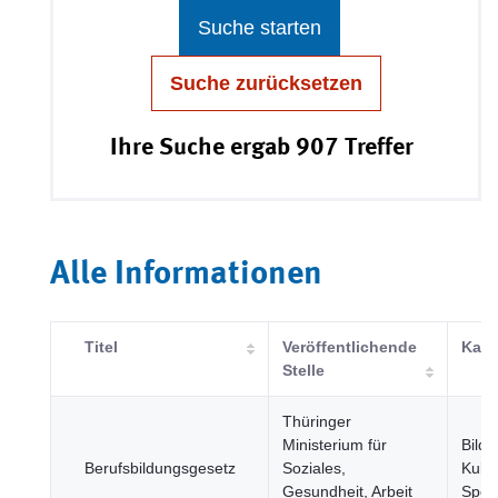
Suche starten
Suche zurücksetzen
Ihre Suche ergab 907 Treffer
Alle Informationen
Titel
Veröffentlichende
Kate
Stelle
Thüringer
Ministerium für
Bildu
Berufsbildungsgesetz
Soziales,
Kultu
Gesundheit, Arbeit
Spor