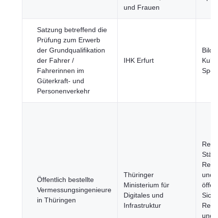
und Frauen
Satzung betreffend die
Prüfung zum Erwerb
der Grundqualifikation
Bildu
der Fahrer /
IHK Erfurt
Kultu
Fahrerinnen im
Spor
Güterkraft- und
Personenverkehr
Regi
Städt
Rech
Thüringer
und
Öffentlich bestellte
Ministerium für
öffen
Vermessungsingenieure
Digitales und
Siche
in Thüringen
Infrastruktur
Regi
und