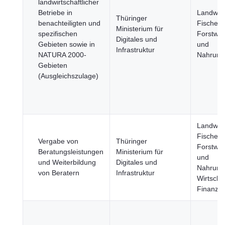
landwirtschaftlicher
Betriebe in
Landwirt
Thüringer
benachteiligten und
Fischerei
Ministerium für
spezifischen
Forstwirt
Digitales und
Gebieten sowie in
und
Infrastruktur
NATURA 2000-
Nahrungs
Gebieten
(Ausgleichszulage)
Landwirt
Fischerei
Vergabe von
Thüringer
Forstwirt
Beratungsleistungen
Ministerium für
und
und Weiterbildung
Digitales und
Nahrungs
von Beratern
Infrastruktur
Wirtscha
Finanze