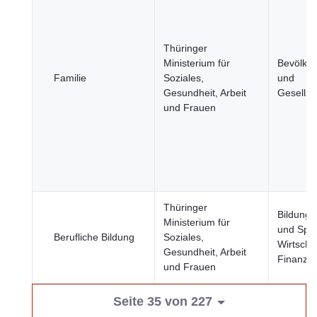
Thüringer
Ministerium für
Bevölke
Familie
Soziales,
und
Gesundheit, Arbeit
Gesellsc
und Frauen
Thüringer
Bildung, 
Ministerium für
und Spor
Berufliche Bildung
Soziales,
Wirtscha
Gesundheit, Arbeit
Finanze
und Frauen
Seite 35 von 227