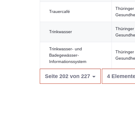
Thüringer 
Trauercafé
Gesundhei
Thüringer 
Trinkwasser
Gesundhei
Trinkwasser- und
Thüringer 
Badegewässer-
Gesundhei
Informationssystem
Seite 202 von 227
4 Elemente