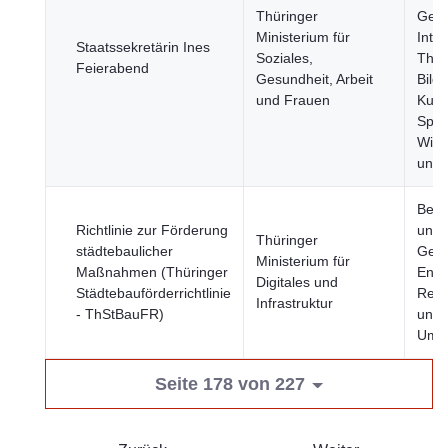
Thüringer
Gese
Ministerium für
Inte
Staatssekretärin Ines
Soziales,
The
Feierabend
Gesundheit, Arbeit
Bild
und Frauen
Kult
Spor
Wirt
und 
Bevö
Richtlinie zur Förderung
und
Thüringer
städtebaulicher
Gese
Ministerium für
Maßnahmen (Thüringer
Ener
Digitales und
Städtebauförderrichtlinie
Regi
Infrastruktur
- ThStBauFR)
und 
Umw
Seite 178 von 227