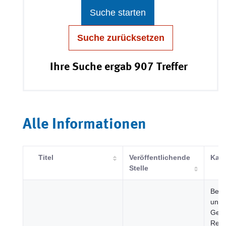
Suche starten
Suche zurücksetzen
Ihre Suche ergab 907 Treffer
Alle Informationen
Titel
Veröffentlichende
Kate
Stelle
Bevö
und
Gese
Regi