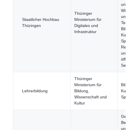
und 
Wiss
Thüringer
und
Staatlicher Hochbau
Ministerium für
Tech
Thüringen
Digitales und
Bild
Infrastruktur
Kult
Spor
Regi
und
öffen
Sekt
Thüringer
Ministerium für
Bild
Lehrerbildung
Bildung,
Kult
Wissenschaft und
Spor
Kultur
Gesu
Bevö
und