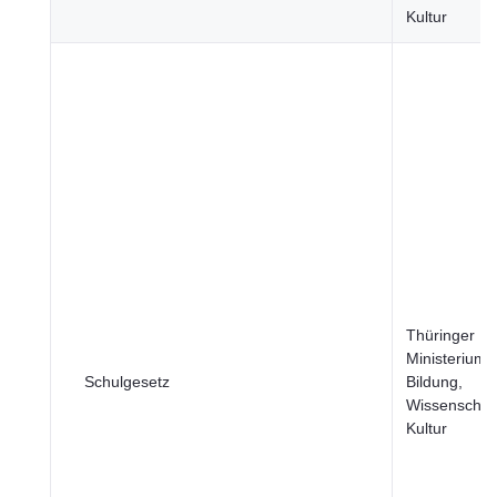
Kultur
Thüringer
Ministerium f
Schulgesetz
Bildung,
Wissenschaf
Kultur