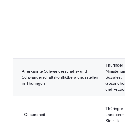
Thüringer
Anerkannte Schwangerschafts- und
Ministerium f
Schwangerschaftskonfliktberatungsstellen
Soziales,
in Thüringen
Gesundheit, 
und Frauen
Thüringer
_Gesundheit
Landesamt f
Statistik