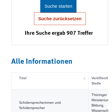
Suche starten
Suche zurücksetzen
Ihre Suche ergab 907 Treffer
Alle Informationen
Titel
Veröffentli
Stelle
Thüringer
Ministerium f
Schülersprecherinnen und
Bildung,
Schülersprecher
Wissenschaf