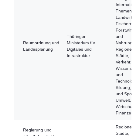
Internatio
Themen,
Landwirtsc
Fischerei,
Forstwirts
Thüringer
und
Raumordnung und
Ministerium für
Nahrungsmi
Landesplanung
Digitales und
Regionen 
Infrastruktur
Städte,
Verkehr,
Wissensch
und
Technologi
Bildung, K
und Sport,
Umwelt,
Wirtschaft
Finanzen
Regionen 
Regierung und
Städte,