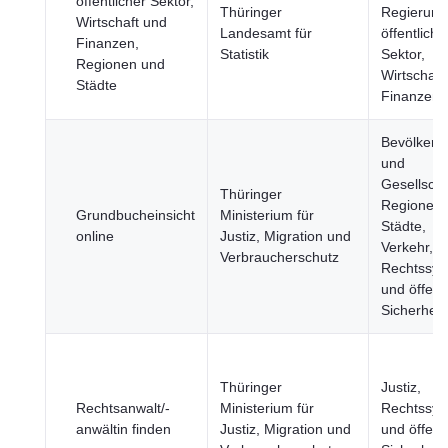
öffentlicher Sektor,
Thüringer
Regierung
Wirtschaft und
Landesamt für
öffentliche
Finanzen,
Statistik
Sektor,
Regionen und
Wirtschaft
Städte
Finanzen
Bevölkeru
und
Gesellscha
Thüringer
Regionen 
Grundbucheinsicht
Ministerium für
Städte,
online
Justiz, Migration und
Verkehr, Ju
Verbraucherschutz
Rechtssys
und öffent
Sicherheit
Thüringer
Justiz,
Rechtsanwalt/-
Ministerium für
Rechtssys
anwältin finden
Justiz, Migration und
und öffent