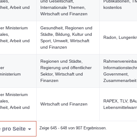
ales,
und Gesellschaft,
Publikationen, 
eit, Arbeit und
Internationale Themen,
kostenlos
Wirtschaft und Finanzen
er Ministerium
Gesundheit, Regionen und
ales,
Städte, Bildung, Kultur und
Radon, Lungenk
eit, Arbeit und
Sport, Umwelt, Wirtschaft
und Finanzen
Regionen und Städte,
Rahmenvereinba
ger
Regierung und öffentlicher
Informationstechn
inisterium
Sektor, Wirtschaft und
Government,
Finanzen
Zusammenarbeit
er Ministerium
ales,
RAPEX, TLV, BAu
Wirtschaft und Finanzen
eit, Arbeit und
Lebensmittelwar
 pro Seite
Zeige 645 - 648 von 907 Ergebnissen.