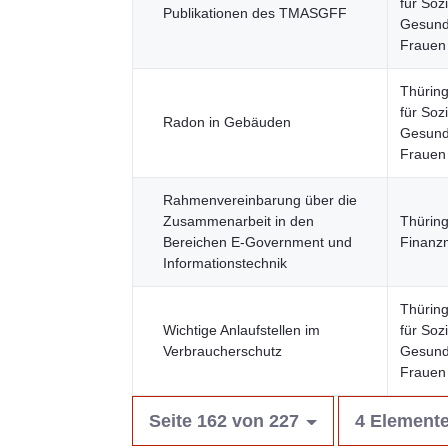
für Sozi
Publikationen des TMASGFF
Gesundh
Frauen
Thüring
für Sozi
Radon in Gebäuden
Gesundh
Frauen
Rahmenvereinbarung über die
Zusammenarbeit in den
Thürin
Bereichen E-Government und
Finanzm
Informationstechnik
Thüring
Wichtige Anlaufstellen im
für Sozi
Verbraucherschutz
Gesundh
Frauen
Seite 162 von 227
4 Elemente