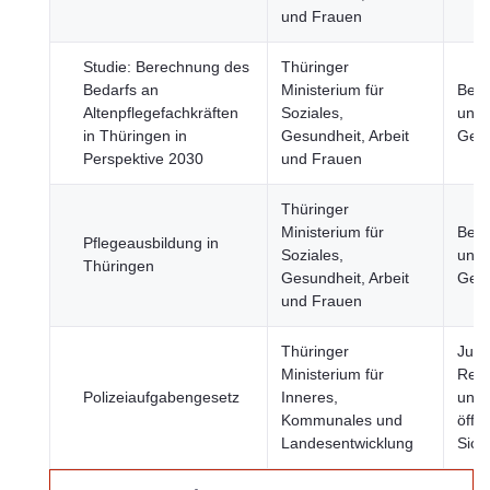
und Frauen
Studie: Berechnung des
Thüringer
Bedarfs an
Ministerium für
Bevö
Altenpflegefachkräften
Soziales,
und
in Thüringen in
Gesundheit, Arbeit
Gese
Perspektive 2030
und Frauen
Thüringer
Ministerium für
Bevö
Pflegeausbildung in
Soziales,
und
Thüringen
Gesundheit, Arbeit
Gese
und Frauen
Thüringer
Justi
Ministerium für
Rech
Polizeiaufgabengesetz
Inneres,
und
Kommunales und
öffen
Landesentwicklung
Sich