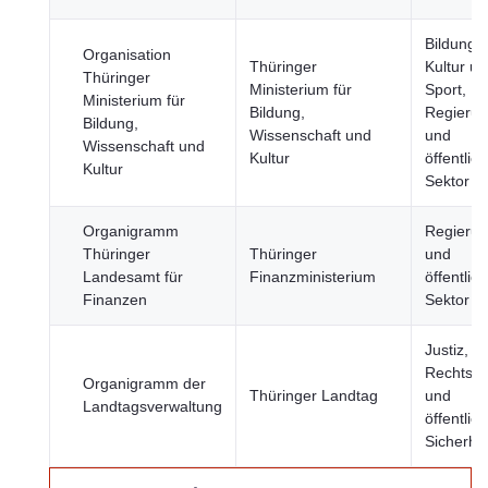
Bildung,
Organisation
Thüringer
Kultur u
Thüringer
Ministerium für
Sport,
Ministerium für
Bildung,
Regieru
Bildung,
Wissenschaft und
und
Wissenschaft und
Kultur
öffentlic
Kultur
Sektor
Organigramm
Regieru
Thüringer
Thüringer
und
Landesamt für
Finanzministerium
öffentlic
Finanzen
Sektor
Justiz,
Rechtss
Organigramm der
Thüringer Landtag
und
Landtagsverwaltung
öffentlic
Sicherhei