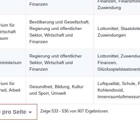
Finanzen, Finanzmini
Finanzen
Zuwendung
Bevölkerung und Gesellschaft,
rium für
Regierung und öffentlicher
Lottomittel, Staatslott
rtschaft
Sektor, Wirtschaft und
Zuwendungen
Raum
Finanzen
Regierung und öffentlicher
Lottomittel, Zuwendu
ministerium
Sektor, Wirtschaft und
Finanzen,
Finanzen
Glücksspielstaatsvert
rium für
Luftqualität, Schule, 
Gesundheit, Bildung, Kultur
eit, Arbeit
Kohlendioxid,
und Sport, Umwelt
Innenraumluftmessu
 pro Seite
Zeige 533 - 536 von 907 Ergebnissen.