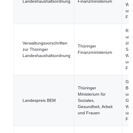
Landeshaushaltsordnung
Finanzministerium
Wir
und
Fin
Reg
und
Verwaltungsvorschriften
öffe
Thüringer
zur Thüringer
Sek
Finanzministerium
Landeshaushaltsordnung
Wir
und
Fin
Ges
Thüringer
Bev
Ministerium für
und
Landespreis BEM
Soziales,
Ges
Gesundheit, Arbeit
Wir
und Frauen
und
Fin