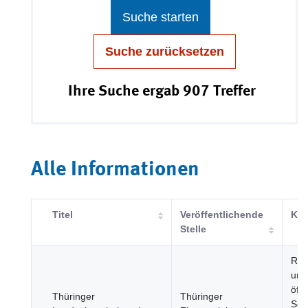
Suche starten
Suche zurücksetzen
Ihre Suche ergab 907 Treffer
Alle Informationen
Titel
Veröffentlichende
Kat
Stelle
Reg
und
öffe
Thüringer
Thüringer
Sek