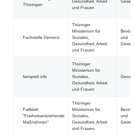
Gesundheit, Arbeit
Gesells
Thüringen
und Frauen
Thüringer
Ministerium für
Bevölk
Fachstelle Demenz
Soziales,
und
Gesundheit, Arbeit
Gesells
und Frauen
Thüringer
Ministerium für
fairspielt.info
Soziales,
Gesund
Gesundheit, Arbeit
und Frauen
Thüringer
Faltblatt
Ministerium für
Bevölk
"Freiheitsentziehende
Soziales,
und
Maßnahmen"
Gesundheit, Arbeit
Gesells
und Frauen