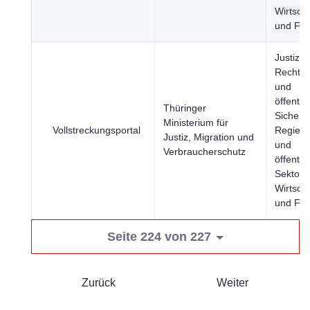
Wirtscha
und Fin
Justiz,
Rechts
und
öffentli
Thüringer
Sicherhe
Ministerium für
Vollstreckungsportal
Regier
Justiz, Migration und
und
Verbraucherschutz
öffentli
Sektor,
Wirtscha
und Fin
Seite 224 von 227
Zurück
Weiter