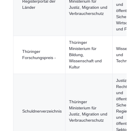
Registerportal der
Ministerium für
und
Länder
Justiz, Migration und
öffentli
Verbraucherschutz
Sicherhe
Wirtscha
und Fin
Thüringer
Ministerium für
Wissens
Thüringer
Bildung,
und
Forschungspreis -
Wissenschaft und
Technol
Kultur
Justiz,
Rechts
und
öffentli
Thüringer
Sicherhe
Ministerium für
Schuldnerverzeichnis
Regier
Justiz, Migration und
und
Verbraucherschutz
öffentli
Sektor,