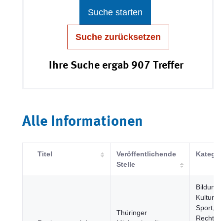
Suche starten
Suche zurücksetzen
Ihre Suche ergab 907 Treffer
Alle Informationen
Titel
Veröffentlichende
Katego
Stelle
Bildung,
Kultur 
Sport, J
Thüringer
Rechts