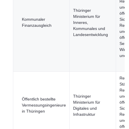
Rech
und
Thüringer
öffen
Ministerium für
Kommunaler
Siche
Inneres,
Finanzausgleich
Regi
Kommunales und
und
Landesentwicklung
öffen
Sekto
Wirts
und 
Regi
Städt
Rech
Thüringer
und
Öffentlich bestellte
Ministerium für
öffen
Vermessungsingenieure
Digitales und
Siche
in Thüringen
Infrastruktur
Regi
und
öffen