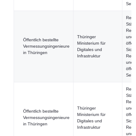
Sekt
Regi
Städt
Rech
Thüringer
und
Öffentlich bestellte
Ministerium für
öffen
Vermessungsingenieure
Digitales und
Siche
in Thüringen
Infrastruktur
Regi
und
öffen
Sekt
Regi
Städt
Rech
Thüringer
und
Öffentlich bestellte
Ministerium für
öffen
Vermessungsingenieure
Digitales und
Siche
in Thüringen
Infrastruktur
Regi
und