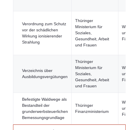
Thüringer
Verordnung zum Schutz
Ministerium für
Wirt
vor der schädlichen
Soziales,
und
Wirkung ionisierender
Gesundheit, Arbeit
Fin
Strahlung
und Frauen
Thüringer
Ministerium für
Wirt
Verzeichnis über
Soziales,
und
Ausbildungsvergütungen
Gesundheit, Arbeit
Fin
und Frauen
Befestigte Waldwege als
Wirt
Bestandteil der
Thüringer
und
grunderwerbsteuerlichen
Finanzministerium
Fin
Bemessungsgrundlage