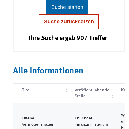
Suche starten
Suche zurücksetzen
Ihre Suche ergab 907 Treffer
Alle Informationen
Titel
Veröffentlichende
Kat
Stelle
Wirt
Offene
Thüringer
und
Vermögensfragen
Finanzministerium
Fin