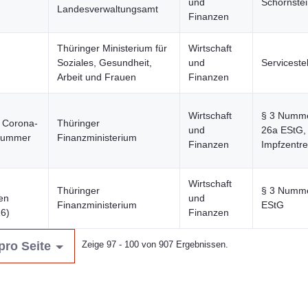
und
Schornstei
Landesverwaltungsamt
Finanzen
Thüringer Ministerium für
Wirtschaft
Soziales, Gesundheit,
und
Serviceste
Arbeit und Frauen
Finanzen
Wirtschaft
§ 3 Numme
n Corona-
Thüringer
und
26a EStG,
 Nummer
Finanzministerium
Finanzen
Impfzentr
Wirtschaft
Thüringer
§ 3 Numm
en
und
Finanzministerium
EStG
6)
Finanzen
pro Seite
Zeige 97 - 100 von 907 Ergebnissen.