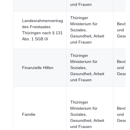
und Frauen
Thüringer
Landesrahmenvertrag
Ministerium für
Bevölk
des Freistaates
Soziales,
und
Thüringen nach § 131
Gesundheit, Arbeit
Gesell
Abs. 1 SGB IX
und Frauen
Thüringer
Ministerium für
Bevölk
Finanzielle Hilfen
Soziales,
und
Gesundheit, Arbeit
Gesell
und Frauen
Thüringer
Ministerium für
Bevölk
Familie
Soziales,
und
Gesundheit, Arbeit
Gesell
und Frauen