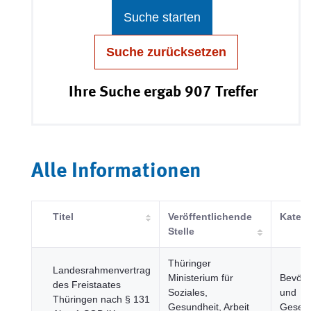
Suche starten
Suche zurücksetzen
Ihre Suche ergab 907 Treffer
Alle Informationen
Titel
Veröffentlichende
Katego
Stelle
Thüringer
Landesrahmenvertrag
Ministerium für
Bevölk
des Freistaates
Soziales,
und
Thüringen nach § 131
Gesundheit, Arbeit
Gesell