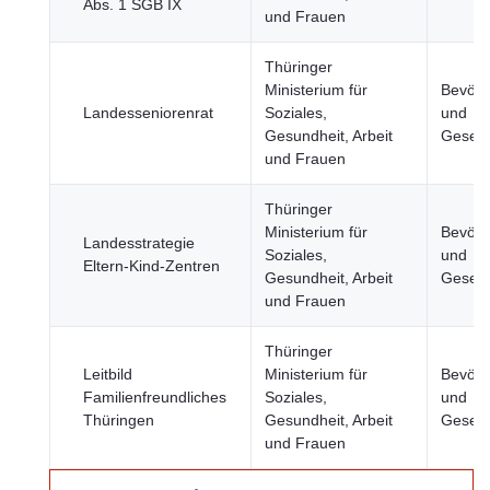
Abs. 1 SGB IX
und Frauen
Thüringer
Ministerium für
Bevölk
Landesseniorenrat
Soziales,
und
Gesundheit, Arbeit
Gesell
und Frauen
Thüringer
Ministerium für
Bevölk
Landesstrategie
Soziales,
und
Eltern-Kind-Zentren
Gesundheit, Arbeit
Gesell
und Frauen
Thüringer
Leitbild
Ministerium für
Bevölk
Familienfreundliches
Soziales,
und
Thüringen
Gesundheit, Arbeit
Gesell
und Frauen