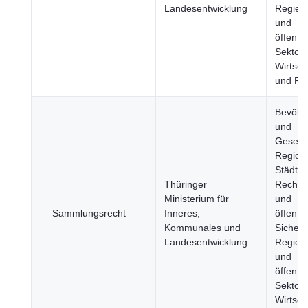
Landesentwicklung
Regier
und
öffentli
Sektor,
Wirtsch
und Fi
Bevölk
und
Gesells
Region
Städte, 
Thüringer
Rechts
Ministerium für
und
Sammlungsrecht
Inneres,
öffentli
Kommunales und
Sicherh
Landesentwicklung
Regier
und
öffentli
Sektor,
Wirtsch