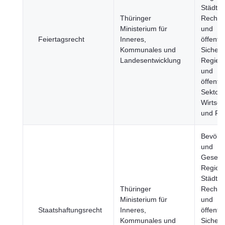
Städte, 
Thüringer
Rechts
Ministerium für
und
Feiertagsrecht
Inneres,
öffentli
Kommunales und
Sicherh
Landesentwicklung
Regier
und
öffentli
Sektor,
Wirtsch
und Fi
Bevölk
und
Gesells
Region
Städte, 
Thüringer
Rechts
Ministerium für
und
Staatshaftungsrecht
Inneres,
öffentli
Kommunales und
Sicherh