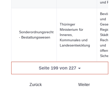
und Fi
Bevölk
und
Thüringer
Gesells
Ministerium für
Region
Sonderordnungsrecht
Inneres,
Städte, 
- Bestattungswesen
Kommunales und
Rechts
Landesentwicklung
und
öffentli
Sicherh
Seite 199 von 227
Zurück
Weiter