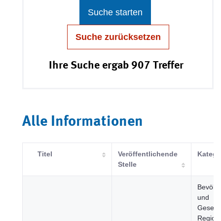
Suche starten
Suche zurücksetzen
Ihre Suche ergab 907 Treffer
Alle Informationen
Titel
Veröffentlichende
Katego
Stelle
Bevölk
und
Gesells
Region