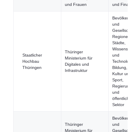
und Frauen
und Finan
Bevölkeru
und
Gesellscha
Regionen 
Städte,
Wissensch
Thüringer
Staatlicher
und
Ministerium für
Hochbau
Technologi
Digitales und
Thüringen
Bildung,
Infrastruktur
Kultur und
Sport,
Regierung
und
öffentliche
Sektor
Bevölkeru
Thüringer
und
Ministerium für
Gesellscha