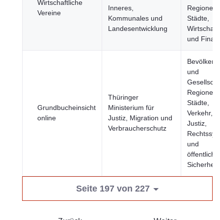
Wirtschaftliche
Inneres,
Regionen 
Vereine
Kommunales und
Städte,
Landesentwicklung
Wirtschaft
und Finan
Bevölkeru
und
Gesellscha
Regionen 
Thüringer
Städte,
Grundbucheinsicht
Ministerium für
Verkehr,
online
Justiz, Migration und
Justiz,
Verbraucherschutz
Rechtssys
und
öffentliche
Sicherheit
Seite 197 von 227