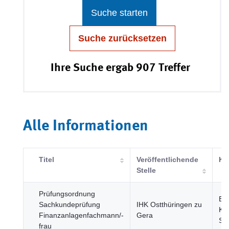
Suche starten
Suche zurücksetzen
Ihre Suche ergab 907 Treffer
Alle Informationen
Titel
Veröffentlichende
Ka
Stelle
Prüfungsordnung
Bil
Sachkundeprüfung
IHK Ostthüringen zu
Kul
Finanzanlagenfachmann/-
Gera
Sp
frau