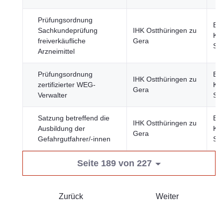
Prüfungsordnung
Bil
Sachkundeprüfung
IHK Ostthüringen zu
Kul
freiverkäufliche
Gera
Sp
Arzneimittel
Prüfungsordnung
Bil
IHK Ostthüringen zu
zertifizierter WEG-
Kul
Gera
Verwalter
Sp
Satzung betreffend die
Bil
IHK Ostthüringen zu
Ausbildung der
Kul
Gera
Gefahrgutfahrer/-innen
Sp
Seite 189 von 227
Zurück
Weiter