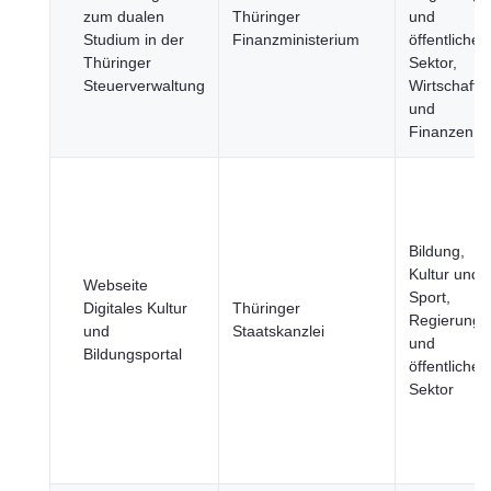
zum dualen
Thüringer
und
Studium in der
Finanzministerium
öffentlicher
Thüringer
Sektor,
Steuerverwaltung
Wirtschaft
und
Finanzen
Bildung,
Kultur und
Webseite
Sport,
Digitales Kultur
Thüringer
Regierung
und
Staatskanzlei
und
Bildungsportal
öffentlicher
Sektor