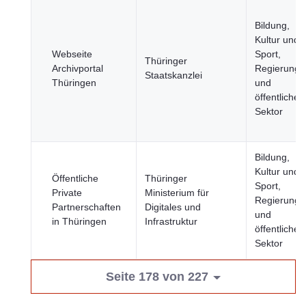
Bildung,
Kultur und
Webseite
Sport,
Thüringer
Archivportal
Regierung
Staatskanzlei
Thüringen
und
öffentlicher
Sektor
Bildung,
Kultur und
Öffentliche
Thüringer
Sport,
Private
Ministerium für
Regierung
Partnerschaften
Digitales und
und
in Thüringen
Infrastruktur
öffentlicher
Sektor
Seite 178 von 227