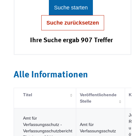
Suche starten
Suche zurücksetzen
Ihre Suche ergab 907 Treffer
Alle Informationen
Titel
Veröffentlichende
Kat
Stelle
Just
Amt für
Rec
Verfassungsschutz -
Amt für
und
Verfassungsschutzbericht
Verfassungsschutz
öffe