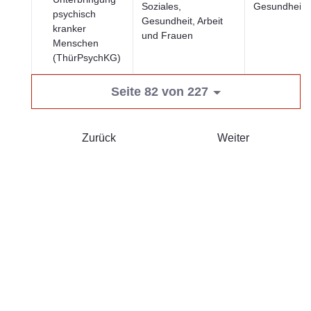
Soziales,
Gesundheit
psychisch
Gesundheit, Arbeit
kranker
und Frauen
Menschen
(ThürPsychKG)
Seite 82 von 227
Zurück
Weiter