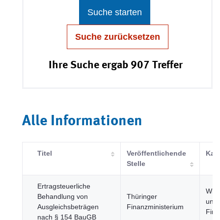
Suche starten
Suche zurücksetzen
Ihre Suche ergab 907 Treffer
Alle Informationen
Titel
Veröffentlichende
Kat
Stelle
Ertragsteuerliche
Wirt
Behandlung von
Thüringer
und
Ausgleichsbeträgen
Finanzministerium
Fin
nach § 154 BauGB