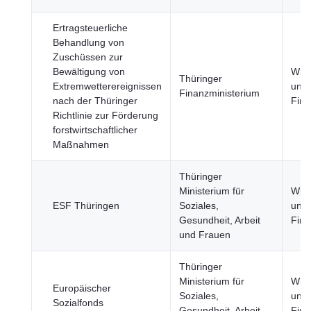
Ertragsteuerliche
Behandlung von
Zuschüssen zur
Bewältigung von
Wirt
Thüringer
Extremwetterereignissen
und
Finanzministerium
nach der Thüringer
Fin
Richtlinie zur Förderung
forstwirtschaftlicher
Maßnahmen
Thüringer
Ministerium für
Wirt
ESF Thüringen
Soziales,
und
Gesundheit, Arbeit
Fin
und Frauen
Thüringer
Ministerium für
Wirt
Europäischer
Soziales,
und
Sozialfonds
Gesundheit, Arbeit
Fin