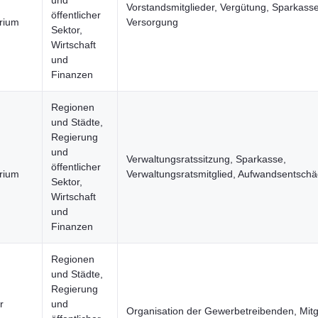
und
Vorstandsmitglieder, Vergütung, Sparkasse
öffentlicher
rium
Versorgung
Sektor,
Wirtschaft
und
Finanzen
Regionen
und Städte,
Regierung
und
Verwaltungsratssitzung, Sparkasse,
öffentlicher
rium
Verwaltungsratsmitglied, Aufwandsentsch
Sektor,
Wirtschaft
und
Finanzen
Regionen
und Städte,
Regierung
r
und
Organisation der Gewerbetreibenden, Mitgl