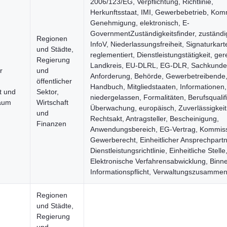
2006/123/EG, Verpflichtung, Richtlinie,
Herkunftsstaat, IMI, Gewerbebetrieb, Ko
Genehmigung, elektronisch, E-
GovernmentZuständigkeitsfinder, zuständi
Regionen
InfoV, Niederlassungsfreiheit, Signaturkart
und Städte,
reglementiert, Dienstleistungstätigkeit, gere
Regierung
Landkreis, EU-DLRL, EG-DLR, Sachkunde
r
und
Anforderung, Behörde, Gewerbetreibende
öffentlicher
Handbuch, Mitgliedstaaten, Informationen,
t und
Sektor,
niedergelassen, Formalitäten, Berufsqualifi
aum
Wirtschaft
Überwachung, europäisch, Zuverlässigkeit
und
Rechtsakt, Antragsteller, Bescheinigung,
Finanzen
Anwendungsbereich, EG-Vertrag, Kommiss
Gewerberecht, Einheitlicher Ansprechpartn
Dienstleistungsrichtlinie, Einheitliche Stelle
Elektronische Verfahrensabwicklung, Binn
Informationspflicht, Verwaltungszusammen
Regionen
und Städte,
Regierung