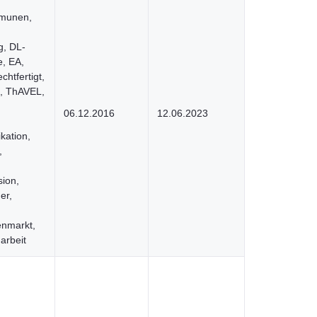
mmunen,
g, DL-
e, EA,
chtfertigt,
, ThAVEL,
,
06.12.2016
12.06.2023
kation,
,
ion,
er,
,
enmarkt,
arbeit