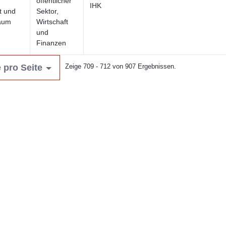
öffentlicher
IHK
t und
Sektor,
aum
Wirtschaft
und
Finanzen
 pro Seite
Zeige 709 - 712 von 907 Ergebnissen.