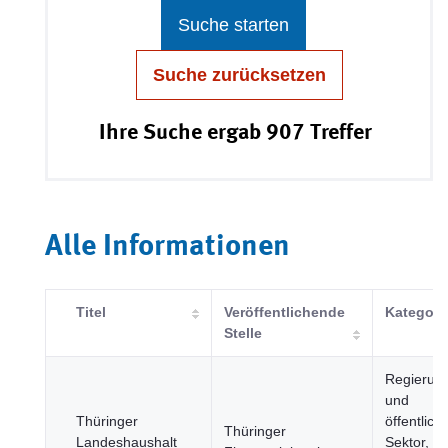
Suche starten
Suche zurücksetzen
Ihre Suche ergab 907 Treffer
Alle Informationen
Titel
Veröffentlichende
Kategori
Stelle
Regierun
und
Thüringer
öffentlich
Thüringer
Landeshaushalt
Sektor,