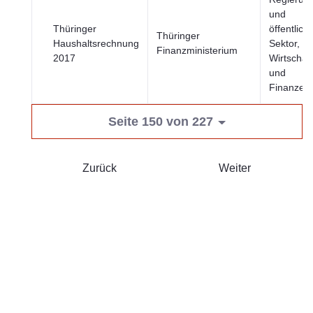
und
Thüringer
öffentlich
Thüringer
Haushaltsrechnung
Sektor,
Finanzministerium
2017
Wirtschaft
und
Finanzen
Seite 150 von 227
Zurück
Weiter