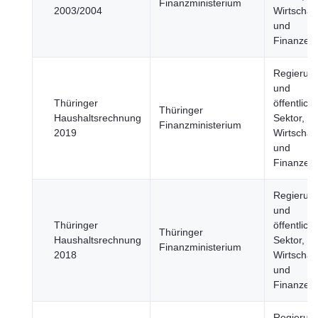
Finanzministerium
2003/2004
Wirtschaft
und
Finanzen
Regierun
und
Thüringer
öffentlich
Thüringer
Haushaltsrechnung
Sektor,
Finanzministerium
2019
Wirtschaft
und
Finanzen
Regierun
und
Thüringer
öffentlich
Thüringer
Haushaltsrechnung
Sektor,
Finanzministerium
2018
Wirtschaft
und
Finanzen
Regierun