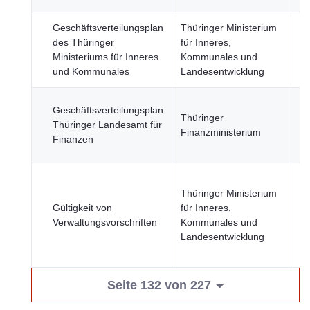
Geschäftsverteilungsplan
Thüringer Ministerium
Re
des Thüringer
für Inneres,
u
Ministeriums für Inneres
Kommunales und
öf
und Kommunales
Landesentwicklung
Se
Re
Geschäftsverteilungsplan
Thüringer
u
Thüringer Landesamt für
Finanzministerium
öf
Finanzen
Se
Thüringer Ministerium
Re
Gültigkeit von
für Inneres,
u
Verwaltungsvorschriften
Kommunales und
öf
Landesentwicklung
Se
Seite 132 von 227