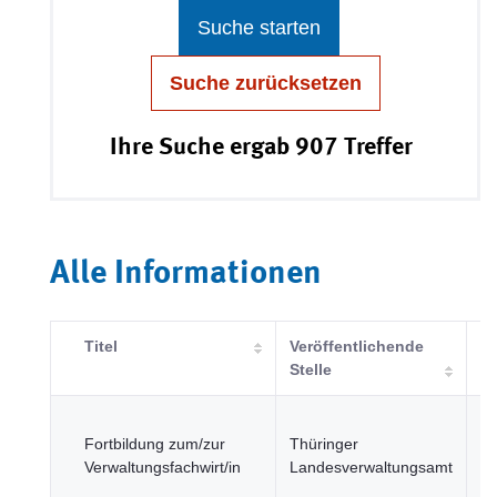
Suche starten
Suche zurücksetzen
Ihre Suche ergab 907 Treffer
Alle Informationen
Titel
Veröffentlichende
Ka
Stelle
Re
Fortbildung zum/zur
Thüringer
u
Verwaltungsfachwirt/in
Landesverwaltungsamt
öf
Se