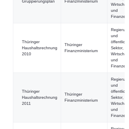
Gruppierungsplan
Finanzministerium
Wirtschaft
und
Finanzen
Regierun
und
Thüringer
öffentlich
Thüringer
Haushaltsrechnung
Sektor,
Finanzministerium
2010
Wirtschaft
und
Finanzen
Regierun
und
Thüringer
öffentlich
Thüringer
Haushaltsrechnung
Sektor,
Finanzministerium
2011
Wirtschaft
und
Finanzen
Regierun