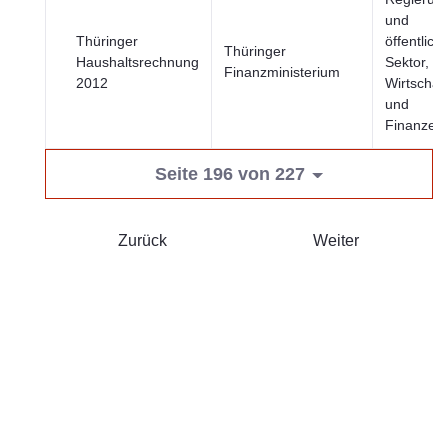
und
Thüringer
öffentlich
Thüringer
Haushaltsrechnung
Sektor,
Finanzministerium
2012
Wirtschaft
und
Finanzen
Seite 196 von 227
Zurück
Weiter