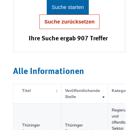
Suche starten
Suche zurücksetzen
Ihre Suche ergab 907 Treffer
Alle Informationen
Titel
Veröffentlichende
Kategori
Stelle
Regierun
und
öffentlich
Thüringer
Thüringer
Sektor,