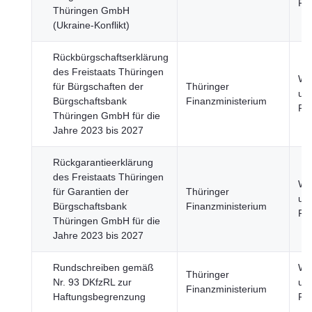
Fi
Thüringen GmbH
(Ukraine-Konflikt)
Rückbürgschaftserklärung
des Freistaats Thüringen
Wir
für Bürgschaften der
Thüringer
un
Bürgschaftsbank
Finanzministerium
Fi
Thüringen GmbH für die
Jahre 2023 bis 2027
Rückgarantieerklärung
des Freistaats Thüringen
Wir
für Garantien der
Thüringer
un
Bürgschaftsbank
Finanzministerium
Fi
Thüringen GmbH für die
Jahre 2023 bis 2027
Rundschreiben gemäß
Wir
Thüringer
Nr. 93 DKfzRL zur
un
Finanzministerium
Haftungsbegrenzung
Fi