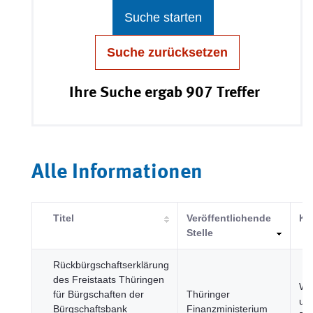
Suche starten
Suche zurücksetzen
Ihre Suche ergab 907 Treffer
Alle Informationen
Titel
Veröffentlichende
Ka
Stelle
Rückbürgschaftserklärung
des Freistaats Thüringen
Wir
für Bürgschaften der
Thüringer
un
Bürgschaftsbank
Finanzministerium