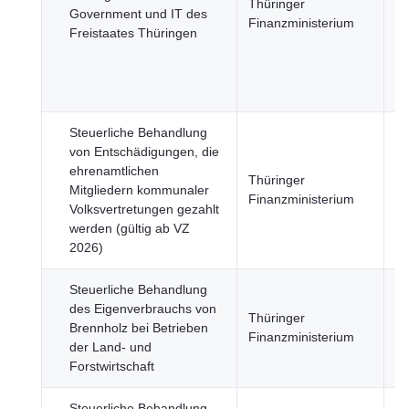
Thüringer
Government und IT des
öf
Finanzministerium
Freistaates Thüringen
Se
Wi
u
Fi
Steuerliche Behandlung
von Entschädigungen, die
ehrenamtlichen
Wi
Thüringer
Mitgliedern kommunaler
u
Finanzministerium
Volksvertretungen gezahlt
Fi
werden (gültig ab VZ
2026)
Steuerliche Behandlung
des Eigenverbrauchs von
Wi
Thüringer
Brennholz bei Betrieben
u
Finanzministerium
der Land- und
Fi
Forstwirtschaft
Steuerliche Behandlung