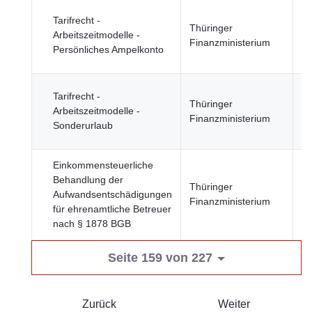
Re
Tarifrecht -
Thüringer
u
Arbeitszeitmodelle -
Finanzministerium
öf
Persönliches Ampelkonto
Se
Re
Tarifrecht -
Thüringer
u
Arbeitszeitmodelle -
Finanzministerium
öf
Sonderurlaub
Se
Einkommensteuerliche
Behandlung der
Wi
Thüringer
Aufwandsentschädigungen
u
Finanzministerium
für ehrenamtliche Betreuer
Fi
nach § 1878 BGB
Seite 159 von 227
Zurück
Weiter