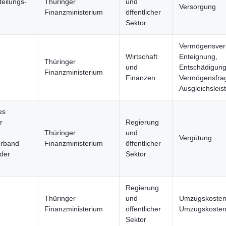
eilungs-
Thüringer
und
Versorgung
Finanzministerium
öffentlicher
Sektor
Vermögensverl
Wirtschaft
Enteignung,
Thüringer
und
Entschädigung
Finanzministerium
Finanzen
Vermögensfra
Ausgleichsleis
es
r
Regierung
Thüringer
und
Vergütung
erband
Finanzministerium
öffentlicher
der
Sektor
Regierung
Thüringer
und
Umzugskosten
Finanzministerium
öffentlicher
Umzugskosten
Sektor