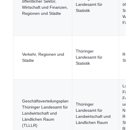
öffentlicher Sektor,
Landesamt für
öffe
Wirtschaft und Finanzen,
Statistik
Sekt
Regionen und Städte
Wirt
Fin
Thüringer
Verkehr, Regionen und
Reg
Landesamt für
Städte
Stä
Statistik
Land
Fisc
Fors
Geschäftsverteilungsplan
Thüringer
und
Thüringer Landesamt für
Landesamt für
Nah
Landwirtschaft und
Landwirtschaft und
Reg
Ländlichen Raum
Ländlichen Raum
Städ
(TLLLR)
Reg