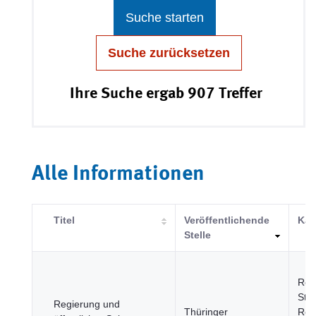
Suche starten
Suche zurücksetzen
Ihre Suche ergab 907 Treffer
Alle Informationen
Titel
Veröffentlichende
Kat
Stelle
Reg
Städ
Regierung und
Thüringer
Reg