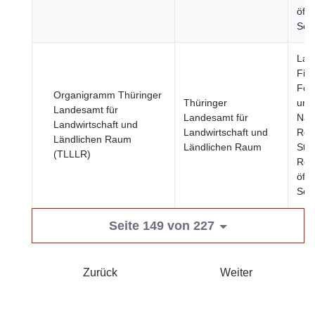
öffe
Sek
Land
Fisc
Fors
Organigramm Thüringer
Thüringer
und
Landesamt für
Landesamt für
Nah
Landwirtschaft und
Landwirtschaft und
Reg
Ländlichen Raum
Ländlichen Raum
Städ
(TLLLR)
Reg
öffe
Sek
Seite 149 von 227
Zurück
Weiter