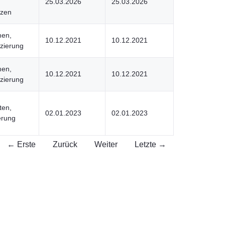
25.03.2026
25.03.2026
nzen
men,
10.12.2021
10.12.2021
zierung
men,
10.12.2021
10.12.2021
zierung
ten,
02.01.2023
02.01.2023
erung
← Erste
Zurück
Weiter
Letzte →