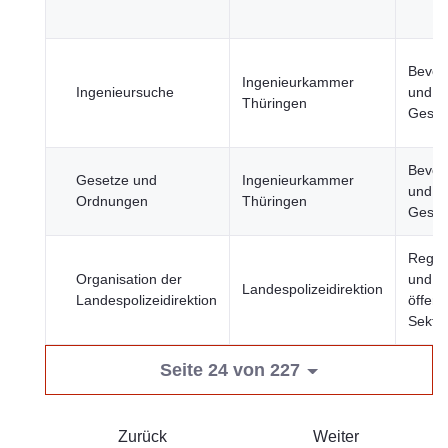
Bevöl
Ingenieurkammer
Ingenieursuche
und
Thüringen
Gesell
Bevöl
Gesetze und
Ingenieurkammer
und
Ordnungen
Thüringen
Gesell
Regie
Organisation der
und
Landespolizeidirektion
Landespolizeidirektion
öffent
Sekto
Seite 24 von 227
Zurück
Weiter