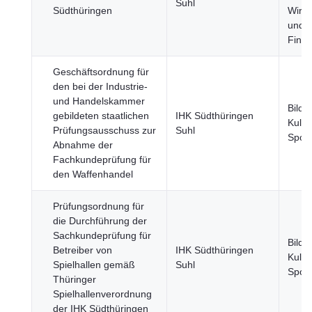
Suhl
Südthüringen
Wirts
und
Fina
Geschäftsordnung für
den bei der Industrie-
und Handelskammer
Bildu
gebildeten staatlichen
IHK Südthüringen
Kultu
Prüfungsausschuss zur
Suhl
Sport
Abnahme der
Fachkundeprüfung für
den Waffenhandel
Prüfungsordnung für
die Durchführung der
Sachkundeprüfung für
Bildu
Betreiber von
IHK Südthüringen
Kultu
Spielhallen gemäß
Suhl
Sport
Thüringer
Spielhallenverordnung
der IHK Südthüringen