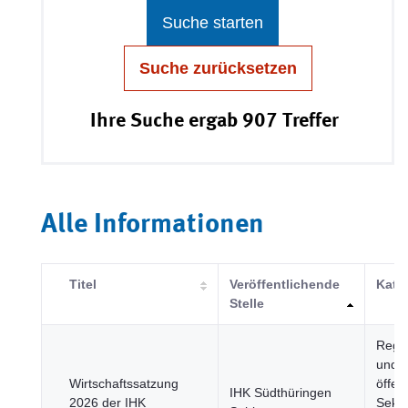
Suche starten
Suche zurücksetzen
Ihre Suche ergab 907 Treffer
Alle Informationen
Titel
Veröffentlichende
Kate
Stelle
Regi
und
Wirtschaftssatzung
öffent
IHK Südthüringen
2026 der IHK
Sekto