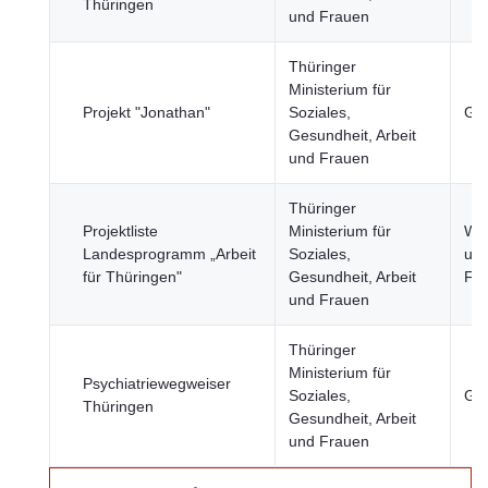
Thüringen
und Frauen
Thüringer
Ministerium für
Projekt "Jonathan"
Soziales,
Ges
Gesundheit, Arbeit
und Frauen
Thüringer
Projektliste
Ministerium für
Wir
Landesprogramm „Arbeit
Soziales,
un
für Thüringen"
Gesundheit, Arbeit
Fi
und Frauen
Thüringer
Ministerium für
Psychiatriewegweiser
Soziales,
Ges
Thüringen
Gesundheit, Arbeit
und Frauen