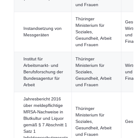
und Frauen
Thüringer
Gesund
Ministerium für
Instandsetzung von
Wirtsc
Soziales,
Messgeräten
und
Gesundheit, Arbeit
Finan
und Frauen
Institut für
Thüringer
Arbeitsmarkt- und
Ministerium für
Wirtsc
Berufsforschung der
Soziales,
und
Bundesagentur für
Gesundheit, Arbeit
Finan
Arbeit
und Frauen
Jahresbericht 2016
über meldepflichtige
Thüringer
MRSA-Nachweise in
Ministerium für
Blutkultur und Liquor
Soziales,
Gesun
gemäß § 7 Abschnitt 1
Gesundheit, Arbeit
Satz 1
und Frauen
Infektionsschutzgesetz