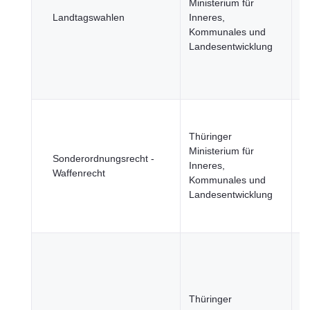
Ministerium für
Ju
Landtagswahlen
Inneres,
R
Kommunales und
u
Landesentwicklung
öf
Si
B
u
Thüringer
Ge
Ministerium für
Sonderordnungsrecht -
Ju
Inneres,
Waffenrecht
R
Kommunales und
u
Landesentwicklung
öf
Si
B
u
Ge
Ju
Thüringer
R