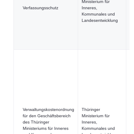
Ministerium für
u
Verfassungsschutz
Inneres,
öf
Kommunales und
Si
Landesentwicklung
R
u
öf
Se
B
u
Ge
Ju
R
Verwaltungskostenordnung
Thüringer
u
für den Geschäftsbereich
Ministerium für
öf
des Thüringer
Inneres,
Si
Ministeriums für Inneres
Kommunales und
R