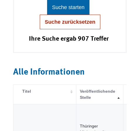
Suche starten
Suche zurücksetzen
Ihre Suche ergab 907 Treffer
Alle Informationen
Titel
Veröffentlichende
K
Stelle
B
u
Thüringer
Ge