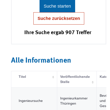
Suche starten
Suche zurücksetzen
Ihre Suche ergab 907 Treffer
Alle Informationen
Titel
Veröffentlichende
Kateg
Stelle
Bevöl
Ingenieurkammer
Ingenieursuche
und
Thüringen
Gesell