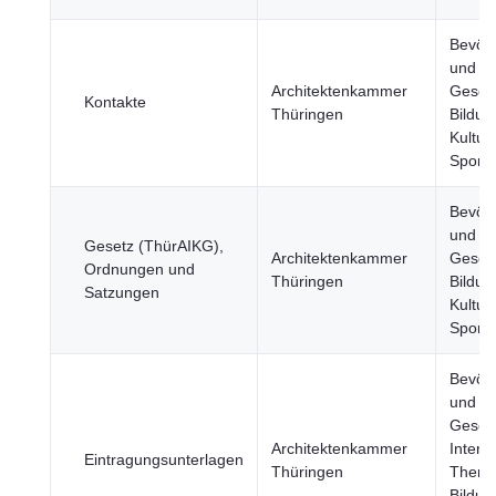
Bevöl
und
Architektenkammer
Gesell
Kontakte
Thüringen
Bildun
Kultur
Sport
Bevöl
und
Gesetz (ThürAIKG),
Architektenkammer
Gesell
Ordnungen und
Thüringen
Bildun
Satzungen
Kultur
Sport
Bevöl
und
Gesell
Architektenkammer
Intern
Eintragungsunterlagen
Thüringen
Theme
Bildun