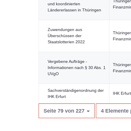
Thüringer
und koordinierten
Finanzmin
Ländererlassen in Thüringen
Zuwendungen aus
Thüringer
Überschüssen der
Finanzmin
Staatslotterien 2022
Vergebene Aufträge -
Thüringer
Informationen nach § 30 Abs. 1
Finanzmin
UVgO
Sachverständigenordnung der
IHK Erfurt
IHK Erfurt
Seite 79 von 227
4 Elemente 