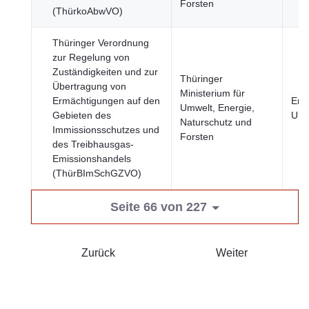
Forsten
(ThürkoAbwVO)
Thüringer Verordnung
zur Regelung von
Zuständigkeiten und zur
Thüringer
Übertragung von
Ministerium für
Ermächtigungen auf den
Ene
Umwelt, Energie,
Gebieten des
Umw
Naturschutz und
Immissionsschutzes und
Forsten
des Treibhausgas-
Emissionshandels
(ThürBImSchGZVO)
Seite 66 von 227
Zurück
Weiter