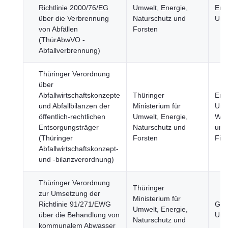
Richtlinie 2000/76/EG
Umwelt, Energie,
Ene
über die Verbrennung
Naturschutz und
Umw
von Abfällen
Forsten
(ThürAbwVO -
Abfallverbrennung)
Thüringer Verordnung
über
Abfallwirtschaftskonzepte
Thüringer
Ene
und Abfallbilanzen der
Ministerium für
Umw
öffentlich-rechtlichen
Umwelt, Energie,
Wirt
Entsorgungsträger
Naturschutz und
und
(Thüringer
Forsten
Fin
Abfallwirtschaftskonzept-
und -bilanzverordnung)
Thüringer Verordnung
Thüringer
zur Umsetzung der
Ministerium für
Richtlinie 91/271/EWG
Ges
Umwelt, Energie,
über die Behandlung von
Umw
Naturschutz und
kommunalem Abwasser