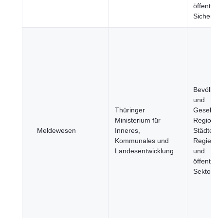
öffentli
Sicherhe
Bevölke
und
Thüringer
Gesellsc
Ministerium für
Region
Meldewesen
Inneres,
Städte,
Kommunales und
Regier
Landesentwicklung
und
öffentli
Sektor