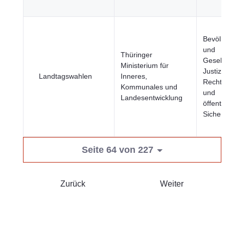
Bevölke
und
Thüringer
Gesellsc
Ministerium für
Justiz,
Landtagswahlen
Inneres,
Rechts
Kommunales und
und
Landesentwicklung
öffentli
Sicherhe
Seite 64 von 227
Zurück
Weiter