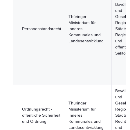
Bevölke
und
Thüringer
Gesellsc
Ministerium für
Region
Personenstandsrecht
Inneres,
Städte,
Kommunales und
Regier
Landesentwicklung
und
öffentli
Sektor
Bevölke
und
Thüringer
Gesellsc
Ordnungsrecht -
Ministerium für
Region
öffentliche Sicherheit
Inneres,
Städte, 
und Ordnung
Kommunales und
Rechts
Landesentwicklung
und