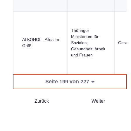
Thüringer
Ministerium für
ALKOHOL - Alles im
Soziales,
Gesund
Griff!
Gesundheit, Arbeit
und Frauen
Seite 199 von 227
Zurück
Weiter