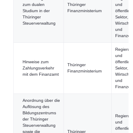
zum dualen
Thüringer
und
Studium in der
Finanzministerium
öffentlich
Thüringer
Sektor,
Steuerverwaltung
Wirtschaf
und
Finanzen
Regierun
und
Hinweise zum
öffentlich
Thüringer
Zahlungsverkehr
Sektor,
Finanzministerium
mit dem Finanzamt
Wirtschaf
und
Finanzen
Anordnung über die
Auflösung des
Bildungszentrums
Regierun
der Thüringer
und
Steuerverwaltung
öffentlich
sowie die
Thüringer