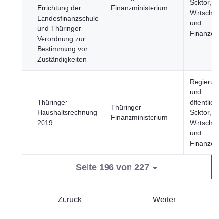
Sektor,
Errichtung der
Finanzministerium
Wirtschaf
Landesfinanzschule
und
und Thüringer
Finanzen
Verordnung zur
Bestimmung von
Zuständigkeiten
Regierun
und
Thüringer
öffentlich
Thüringer
Haushaltsrechnung
Sektor,
Finanzministerium
2019
Wirtschaf
und
Finanzen
Seite 196 von 227
Zurück
Weiter