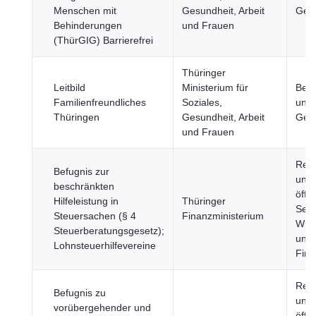
Menschen mit
Gesundheit, Arbeit
Gese
Behinderungen
und Frauen
(ThürGIG) Barrierefrei
Thüringer
Leitbild
Ministerium für
Bevö
Familienfreundliches
Soziales,
und
Thüringen
Gesundheit, Arbeit
Gese
und Frauen
Reg
Befugnis zur
und
beschränkten
öffe
Hilfeleistung in
Thüringer
Sekt
Steuersachen (§ 4
Finanzministerium
Wirt
Steuerberatungsgesetz);
und
Lohnsteuerhilfevereine
Fin
Reg
Befugnis zu
und
vorübergehender und
öffe