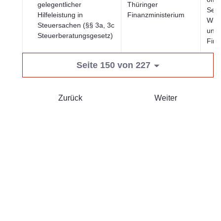
gelegentlicher
Thüringer
Sekt
Hilfeleistung in
Finanzministerium
Wirt
Steuersachen (§§ 3a, 3c
und
Steuerberatungsgesetz)
Fin
Seite 150 von 227
Zurück
Weiter